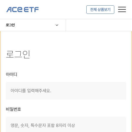
한
전체 상품보기
메
검
로그인
한국투자신탁운용
알아서 연
국
뉴
색
[새창]
보
보
투
로그인
기
기
메인페이지로 이동
자
ACE
ETF
로그인
메
인
페
이
아이디
지
로
이
동
비밀번호