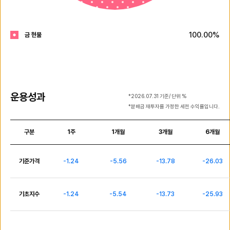
100.00%
금 현물
운용성과
*
2026.07.31
기준
/ 단위 %
*분배금 재투자를 가정한 세전 수익률입니다.
구분
1주
1개월
3개월
6개월
운
용
성
기준가격
-1.24
-5.56
-13.78
-26.03
과
기초지수
-1.24
-5.54
-13.73
-25.93