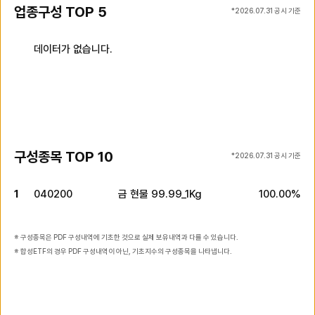
업종구성 TOP 5
*
2026.07.31
공시 기준
업
비
데이터가 없습니다.
종
율
구
(단
업
성
순
위
종
TOP
위
:
명
5
퍼
센
트)
구성종목 TOP 10
*
2026.07.31
공시 기준
구
1
040200
비
금 현물 99.99_1Kg
100.00%
성
율
종
(단
업
목
순
위
ISIN
종
TOP
위
:
명
10
퍼
※ 구성종목은 PDF 구성내역에 기초한 것으로 실제 보유내역과 다를 수 있습니다.
센
※ 합성ETF의 경우 PDF 구성내역이 아닌, 기초지수의 구성종목을 나타냅니다.
트)