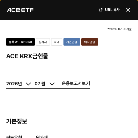
한국투자 ACE ETF > 상품정보 > 요약보고서
URL 복사
닫기
*
2026.07.31
기준
종목코드
411060
원자재
국내
개인연금
퇴직연금
ACE KRX금현물
운용보고서보기
기본정보
펀드유형
원자재