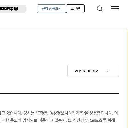
유
카
블
인
전체 상품보기
로그인
검
메
튜
카
로
스
브
오
그
타
색
뉴
채
그
보
보
널
램
기
기
고 있습니다. 당사는 "고정형 영상정보처리기기"만을 운용중입니다. 이
어떠한 용도와 방식으로 이용되고 있는지, 또 개인영상정보보호를 위해