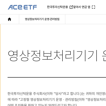
한
한국투자신탁운용
알아서 연금 앱
[새창]
[새창]
국
투
영상정보처리기기 운영·관리방침
메인페이지로 이동
자
ACE
ETF
메
인
영상정보처리기기 
페
이
지
로
이
동
한국투자신탁운용 주식회사(이하 “당사”라고 합니다.)는 귀하의 개인
에 따라 "고정형 영상정보처리기기 운영ㆍ관리방침(이하 “영상정보처리
어떤 조치들을 취하고 있는지 알려드리고자 합니다.