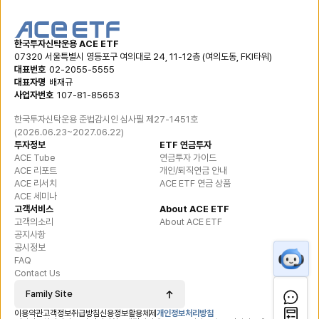
한국투자신탁운용 ACE ETF
07320 서울특별시 영등포구 여의대로 24, 11-12층
(여의도동, FKI타워)
대표번호
02-2055-5555
대표자명
배재규
사업자번호
107-81-85653
한국투자신탁운용 준법감시인 심사필
제27-1451호
(
2026.06.23~2027.06.22
)
투자정보
ETF 연금투자
ACE Tube
연금투자 가이드
ACE 리포트
개인/퇴직연금 안내
ACE 리서치
ACE ETF 연금 상품
ACE 세미나
고객서비스
About ACE ETF
고객의소리
About ACE ETF
공지사항
공시정보
FAQ
Contact Us
Family Site
이용약관
고객정보취급방침
신용정보활용체제
개인정보처리방침