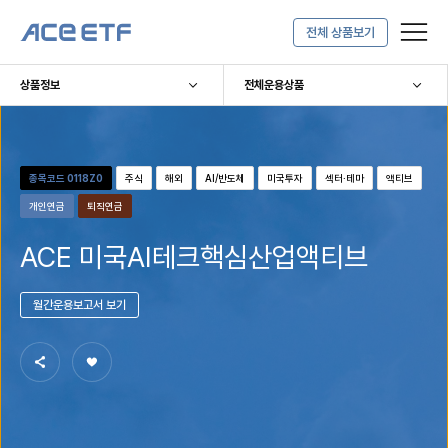
한
전체 상품보기
메
검
로그인
한국투자신탁운용
알아서 연
국
뉴
색
[새창]
보
보
투
상품정보
전체운용상품
기
기
메인페이지로 이동
자
ACE
ETF
메
종목코드
0118Z0
주식
해외
AI/반도체
미국투자
섹터·테마
액티브
인
개인연금
퇴직연금
페
이
ACE 미국AI테크핵심산업액티브
지
로
월간운용보고서 보기
이
동