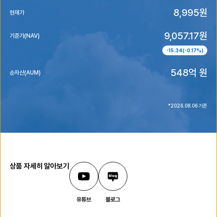
8,995
원
현재가
9,057.17
원
기준가(NAV)
-15.34
(
-0.17
%)
548억
원
순자산(AUM)
*
2026.08.06
기준
상품 자세히 알아보기
유튜브
블로그