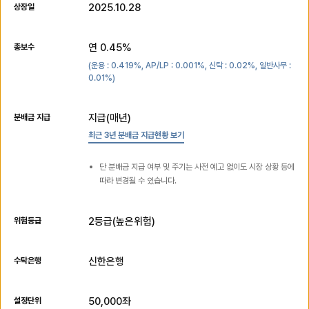
2025.10.28
상장일
연
0.45
%
총보수
(운용 :
0.419
%, AP/LP :
0.001
%, 신탁 :
0.02
%, 일반사무 :
0.01
%)
지급(매년)
분배금 지급
최근 3년 분배금 지급현황 보기
단 분배금 지급 여부 및 주기는 사전 예고 없이도 시장 상황 등에
따라 변경될 수 있습니다.
2
등급(
높은위험
)
위험등급
신한은행
수탁은행
50,000
좌
설정단위